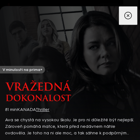
App
Seriály
Filmy
Děti
Zprávy
Novinky
Živě
TV pro
prima+
V minulosti na prima+
Vražedná dokonalost
Detektiv Karl Alberg přijíždí do přímořského městečka Gibsons,
81 min
KANADA
Thriller
aby zde převzal vedení místní policie a začal nový život po
Ava se chystá na vysokou školu. Je pro ni důležité být nejlepší.
bolestivém rozvodu. Společně se svým týmem odhaluje temná
Zároveň pomáhá matce, která před nedávnem náhle
tajemství, která narušují poklidnou atmosféru komunity a
8 epizod
ovdověla. Je toho na ni ale moc, a tak sáhne k podpůrným
současně se snaží zvládnout komplikovaný vztah s dospívající
prostředkům… Americký thriller (2022). Hrají Ch. Bruceová, K.