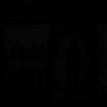
To nejlepší z Viaplay
Novinka