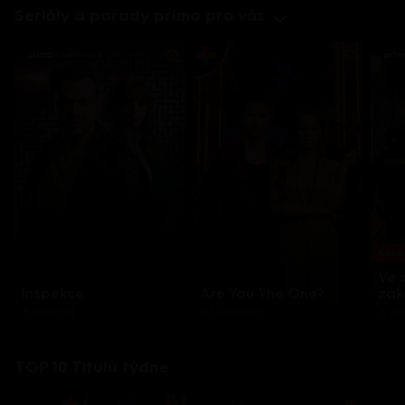
Seriály a pořady přímo pro vás
Každo
Ve 
Inspekce
Are You The One?
zák
8 epizod
32 epizod
3 e
TOP 10 Titulů týdne