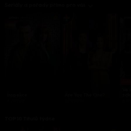
Seriály a pořady přímo pro vás
Každo
Ve 
Inspekce
Are You The One?
zák
8 epizod
32 epizod
3 e
TOP 10 Titulů týdne