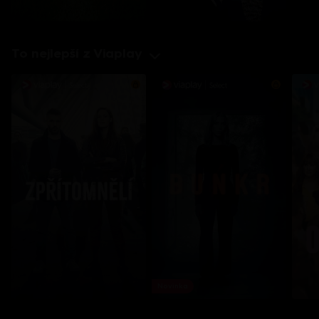
To nejlepší z Viaplay
Novinka