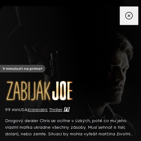
App
Seriály
Filmy
Děti
Zprávy
Novinky
Živě
TV pro
prima+
V minulosti na prima+
Zabiják Joe
99 min
USA
Kriminální
,
Thriller
Detektiv Karl Alberg přijíždí do přímořského městečka Gibsons,
aby zde převzal vedení místní policie a začal nový život po
Drogový dealer Chris se ocitne v úzkých, poté co mu jeho
bolestivém rozvodu. Společně se svým týmem odhaluje temná
vlastní matka ukradne všechny zásoby. Musí sehnat 6 tisíc
tajemství, která narušují poklidnou atmosféru komunity a
8 epizod
dolarů, nebo zemře. Situaci by mohla vyřešit matčina životní
současně se snaží zvládnout komplikovaný vztah s dospívající
pojistka. Má to ale háček… Americký kriminální thriller (2011).