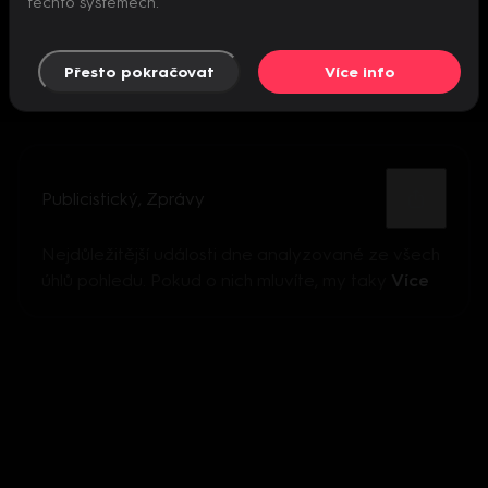
těchto systémech.
Přesto pokračovat
Více info
Publicistický
,
Zprávy
Nejdůležitější události dne analyzované ze všech
úhlů pohledu. Pokud o nich mluvíte, my taky
Více