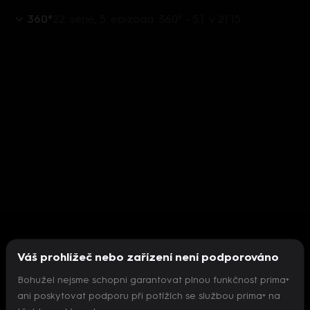
360°
22. série, 5. epizoda: 360° - 5.1. v 21:15
Váš prohlížeč nebo zařízení není podporováno
Bohužel nejsme schopni garantovat plnou funkčnost prima+
ani poskytovat podporu při potížích se službou prima+ na
Nepodařilo se inicializovat přehrávač