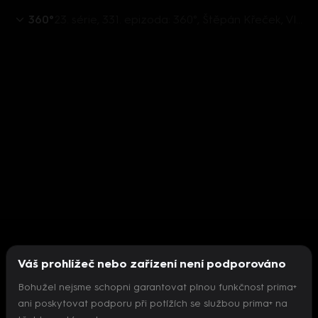
360°
23. série, 331. epizoda: 360°, Štěpán Křeček, Vladimír Pikora, Martin Schmarcz, Thomas Kulidakis - 27.11. v 22:26
Váš prohlížeč nebo zařízení není podporováno
Bohužel nejsme schopni garantovat plnou funkčnost prima+
ani poskytovat podporu při potížích se službou prima+ na
Nepodařilo se inicializovat přehrávač