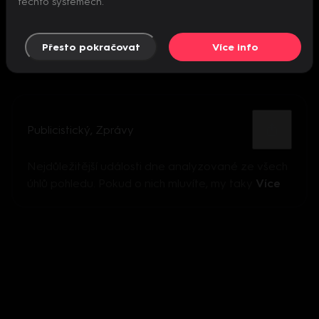
těchto systémech.
Přesto pokračovat
Více info
Publicistický
,
Zprávy
Nejdůležitější události dne analyzované ze všech
úhlů pohledu. Pokud o nich mluvíte, my taky
Více