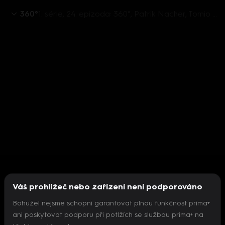
360°
1. série, 24. epizoda: 360°, Patrik Nacher, Tomio Kamura, Vojtěch Pikal, Věra Kovářová - 3.2. v 20:14
Váš prohlížeč nebo zařízení není podporováno
Bohužel nejsme schopni garantovat plnou funkčnost prima+
ani poskytovat podporu při potížích se službou prima+ na
Nepodařilo se inicializovat přehrávač