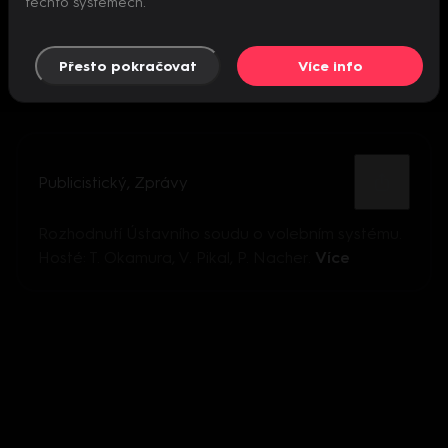
těchto systémech.
Přesto pokračovat
Více info
Publicistický
,
Zprávy
Rozhodnutí Ústavního soudu o volebním systému.
Hosté: T. Okamura, V. Pikal, P. Nacher.
Více