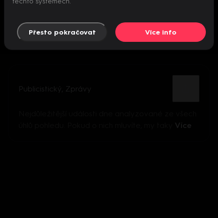
těchto systémech.
Přesto pokračovat
Více info
Publicistický
,
Zprávy
Nejdůležitější události dne analyzované ze všech
úhlů pohledu. Pokud o nich mluvíte, my taky
Více