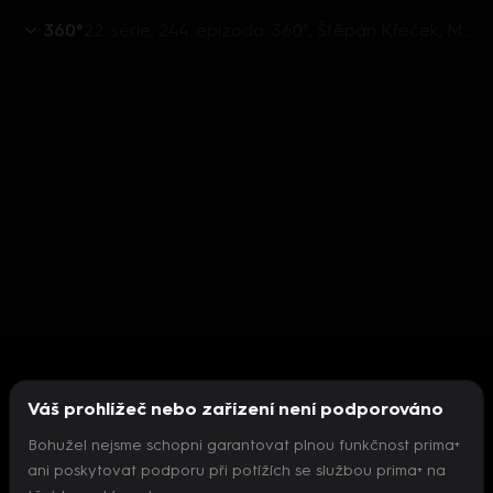
360°
22. série, 244. epizoda: 360°, Štěpán Křeček, Milan Urban, Radek Špicar, Martin Sedlák, Vratislav Ludvík, Jiří Just - 1.9. v 21:59
Váš prohlížeč nebo zařízení není podporováno
Bohužel nejsme schopni garantovat plnou funkčnost prima+
ani poskytovat podporu při potížích se službou prima+ na
Nepodařilo se inicializovat přehrávač