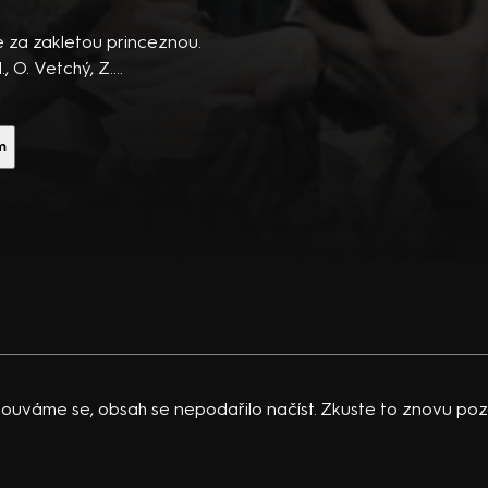
ibsons,
 po
za zakletou princeznou.
 temná
, O. Vetchý, Z.
tula
vající
 K.
m
acklinová
ouváme se, obsah se nepodařilo načíst. Zkuste to znovu pozd