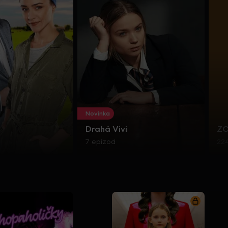
Novinka
Drahá Vivi
Z
7 epizod
22