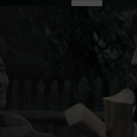
ovinky
Živě
TV program
Operátoři