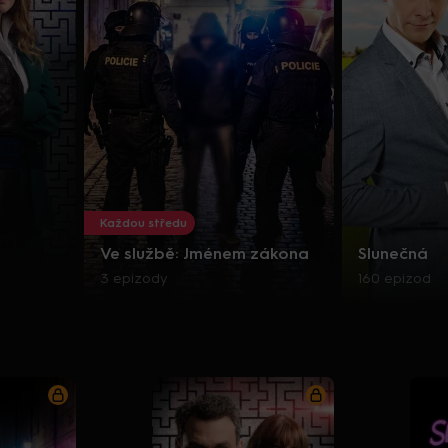
Každou středu
Ve službě: Jménem zákona
Slunečná
3 epizody
160 epizod