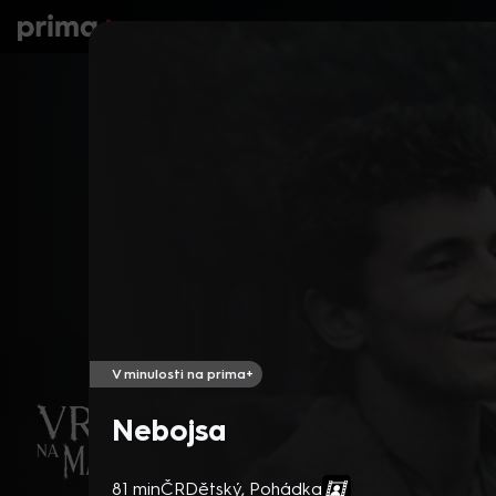
prima+
Seriály
Filmy
Děti
Zprávy
N
V minulosti na prima+
Nebojsa
81 min
ČR
Dětský
,
Pohádka