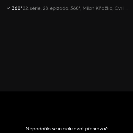
360°
22. série, 28. epizoda: 360°, Milan Kňažko, Cyril Svoboda, Vladimír Votápek, Martin Kovář - 28.1. v 21:59
Nepodařilo se inicializovat přehrávač