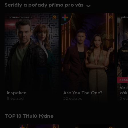
Seriály a pořady přímo pro vás
Každo
Ve 
Inspekce
Are You The One?
zák
8 epizod
32 epizod
3 e
TOP 10 Titulů týdne