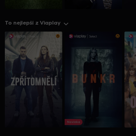
To nejlepší z Viaplay
Novinka