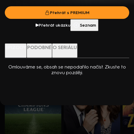
dcerou… Americko-kanadský kriminální seriál (2024). Hrají K.
Přehrát s PREMIUM
Kreuková, R. Sutherland, A. Douglas, M. Loweová, S.
Přehrát s PREMIUM
Spracklinová a další
Více info
Přehrát ukázku
Přehrát ukázku
Seznam
Nenechte si ujít
EPIZODY
PODOBNÉ
O SERIÁLU
Omlouváme se, obsah se nepodařilo načíst. Zkuste to
znovu později.