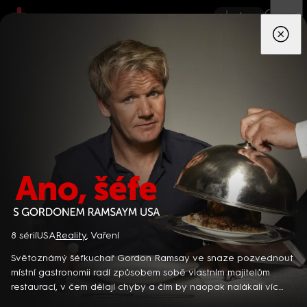
App
Seriály
Filmy
Děti
Zprávy
Novinky
Živě
TV pro
prima+
Ano, šéfe s Gordonem Ramsaym USA
8 sérií
USA
Reality
,
Vaření
Detektiv Karl Alberg přijíždí do přímořského městečka Gibsons,
aby zde převzal vedení místní policie a začal nový život po
Světoznámý šéfkuchař Gordon Ramsay ve snaze pozvednout
bolestivém rozvodu. Společně se svým týmem odhaluje temná
místní gastronomii radí způsobem sobě vlastním majitelům
tajemství, která narušují poklidnou atmosféru komunity a
restaurací, v čem dělají chyby a čím by naopak nalákali víc
8 epizod
současně se snaží zvládnout komplikovaný vztah s dospívající
zákazníků. Tentokrát řádí v USA… Americká reality show (2007)