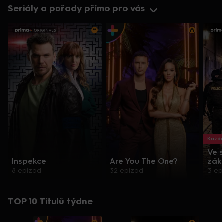
Seriály a pořady přímo pro vás
Každo
Ve 
Inspekce
Are You The One?
zák
8 epizod
32 epizod
3 e
TOP 10 Titulů týdne