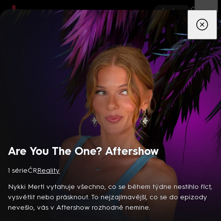
App
Seriály
Filmy
Děti
Zprávy
Novinky
Živě
TV pro
prima+
Are You The One? Aftershow
1 série
ČR
Reality
Detektiv Karl Alberg přijíždí do přímořského městečka Gibsons,
aby zde převzal vedení místní policie a začal nový život po
Nykki Mertl vytahuje všechno, co se během týdne nestihlo říct,
bolestivém rozvodu. Společně se svým týmem odhaluje temná
vysvětlit nebo prásknout. To nejzajímavější, co se do epizody
tajemství, která narušují poklidnou atmosféru komunity a
nevešlo, vás v Aftershow rozhodně nemine.
8 epizod
současně se snaží zvládnout komplikovaný vztah s dospívající