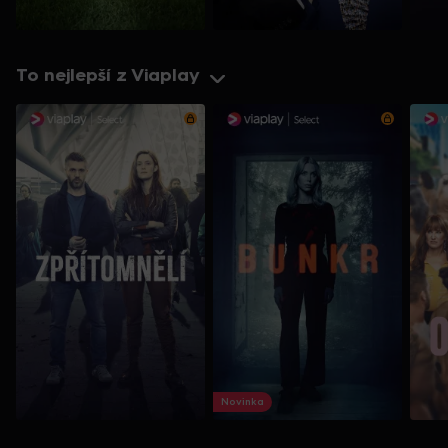
To nejlepší z Viaplay
Novinka