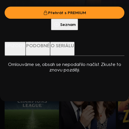
dcerou… Americko-kanadský kriminální seriál (2024). Hrají K.
Přehrát s PREMIUM
Kreuková, R. Sutherland, A. Douglas, M. Loweová, S.
Přehrát s PREMIUM
Spracklinová a další
Více info
Přehrát ukázku
Seznam
Nenechte si ujít
EPIZODY
PODOBNÉ
O SERIÁLU
Omlouváme se, obsah se nepodařilo načíst. Zkuste to
znovu později.