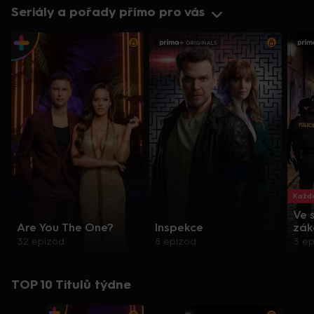
Seriály a pořady přímo pro vás
Každo
Ve 
Are You The One?
Inspekce
zák
32 epizod
8 epizod
3 e
TOP 10 Titulů týdne