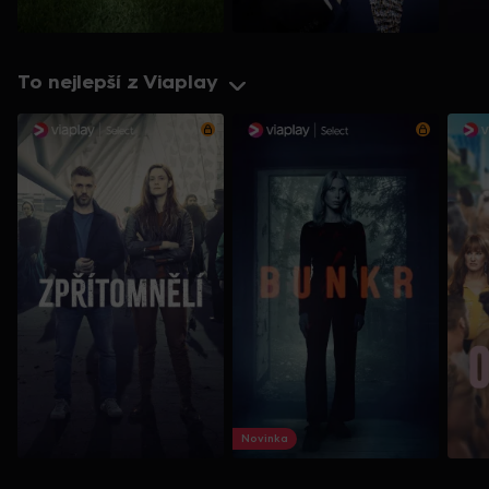
To nejlepší z Viaplay
Novinka