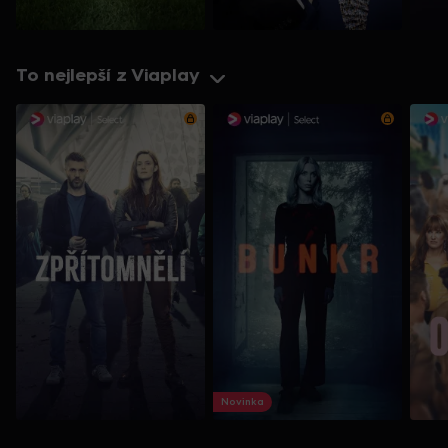
To nejlepší z Viaplay
Novinka