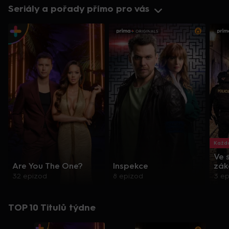
Seriály a pořady přímo pro vás
Každo
Ve 
Are You The One?
Inspekce
zák
32 epizod
8 epizod
3 e
TOP 10 Titulů týdne