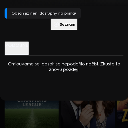
dcerou… Americko-kanadský kriminální seriál (2024). Hrají K.
Přehrát s PREMIUM
Kreuková, R. Sutherland, A. Douglas, M. Loweová, S.
Obsah již není dostupný na prima+
Spracklinová a další
Více info
Přehrát ukázku
Seznam
Nenechte si ujít
PODOBNÉ
Omlouváme se, obsah se nepodařilo načíst. Zkuste to
znovu později.