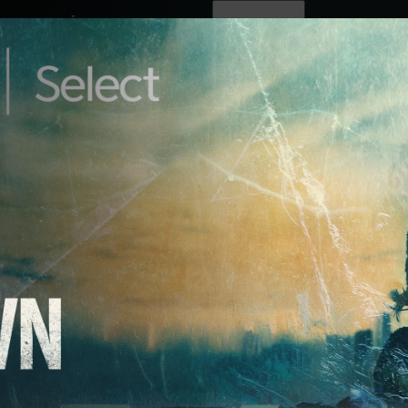
ovinky
Živě
TV program
Operátoři