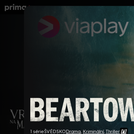
prima+
Seriály
Filmy
Děti
Zprávy
N
Beartown
1 série
ŠVÉDSKO
Drama
,
Kriminální
,
Thriller