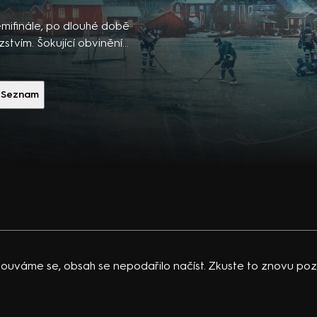
ibsons,
 po
emifinále, po dlouhé době
 temná
stvím. Šokující obvinění
ří loajalitu v těsně
vající
2020). Hrají A. Opheimová,
 K.
další
Seznam
acklinová
ouváme se, obsah se nepodařilo načíst. Zkuste to znovu pozd