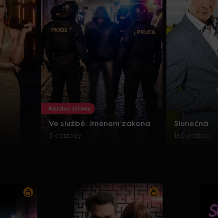
Každou středu
Ve službě: Jménem zákona
Slunečná
3 epizody
160 epizod