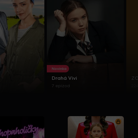
Novinka
Drahá Vivi
Z
7 epizod
22