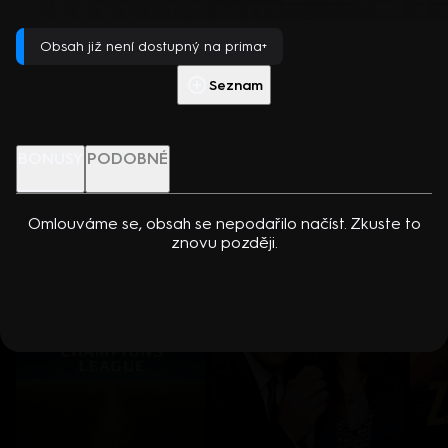
dcerou… Americko-kanadský kriminální seriál (2024). Hrají K.
(2018)
Přehrát s PREMIUM
Kreuková, R. Sutherland, A. Douglas, M. Loweová, S.
Obsah již není dostupný na prima+
Spracklinová a další
Více info
Přehrát ukázku
Seznam
Nenechte si ujít
BONUSY
PODOBNÉ
Omlouváme se, obsah se nepodařilo načíst. Zkuste to
znovu později.