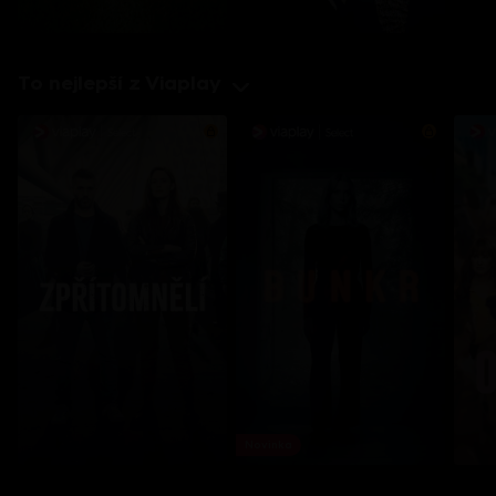
To nejlepší z Viaplay
Novinka