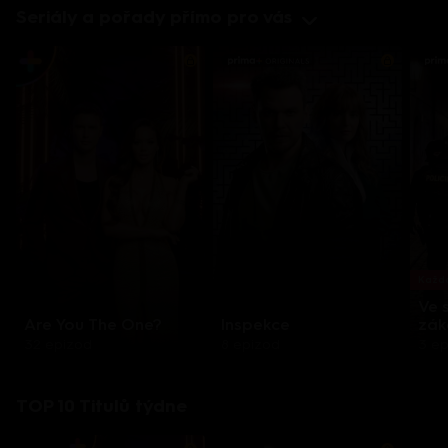
Seriály a pořady přímo pro vás
Každo
Ve 
Are You The One?
Inspekce
zák
32 epizod
8 epizod
3 e
TOP 10 Titulů týdne