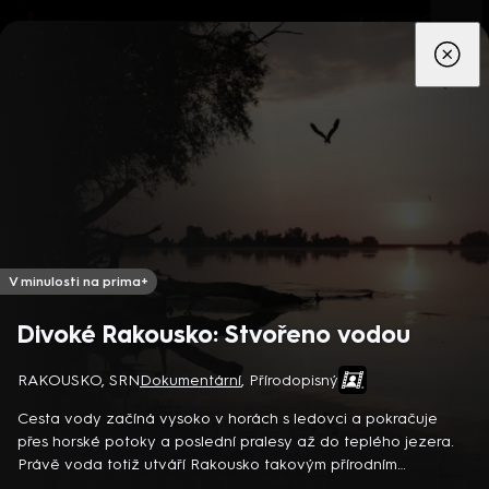
App
Seriály
Filmy
Děti
Zprávy
Novinky
Živě
TV pro
prima+
V minulosti na prima+
Divoké Rakousko: Stvořeno vodou
RAKOUSKO, SRN
Dokumentární
,
Přírodopisný
Detektiv Karl Alberg přijíždí do přímořského městečka Gibsons,
aby zde převzal vedení místní policie a začal nový život po
Cesta vody začíná vysoko v horách s ledovci a pokračuje
bolestivém rozvodu. Společně se svým týmem odhaluje temná
přes horské potoky a poslední pralesy až do teplého jezera.
tajemství, která narušují poklidnou atmosféru komunity a
8 epizod
Právě voda totiž utváří Rakousko takovým přírodním
současně se snaží zvládnout komplikovaný vztah s dospívající
pokladem, jakým je… Rakousko-německý dokumentární seriál