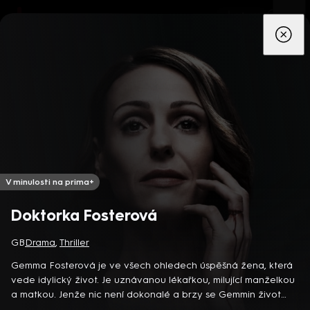
App
Seriály
Filmy
Děti
Zprávy
Novinky
Živě
TV pro
prima+
V minulosti na prima+
Doktorka Fosterová
Detektiv Karl Alberg přijíždí do přímořského městečka Gibsons,
GB
Drama
,
Thriller
aby zde převzal vedení místní policie a začal nový život po
Gemma Fosterová je ve všech ohledech úspěšná žena, která
bolestivém rozvodu. Společně se svým týmem odhaluje temná
vede idylický život. Je uznávanou lékařkou, milující manželkou
tajemství, která narušují poklidnou atmosféru komunity a
8 epizod
a matkou. Jenže nic není dokonalé a brzy se Gemmin život
současně se snaží zvládnout komplikovaný vztah s dospívající
ocitá ve zmatku. Začne podezřívat svého manžela z nevěry.