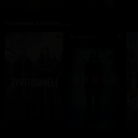
To nejlepší z Viaplay