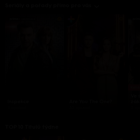
Seriály a pořady přímo pro vás
Každo
Ve 
Inspekce
Are You The One?
zák
8 epizod
32 epizod
3 e
TOP 10 Titulů týdne