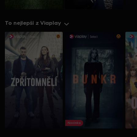
To nejlepší z Viaplay
Novinka