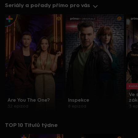
Seriály a pořady přímo pro vás
Každo
Ve 
Are You The One?
Inspekce
zák
32 epizod
8 epizod
3 e
TOP 10 Titulů týdne