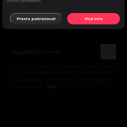
těchto systémech.
Přesto pokračovat
Více info
Dokumentární
,
Vědecký
Konstruktér, vynálezce a vizionářský snílek Pavel
Gross je průkopníkem potápění. Celý svůj život
věnoval vývoji potápěčských dýchacích přístrojů
a ponorek. Je h ...
Více