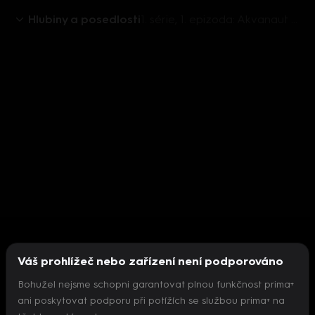
Hlubiny a posedlosti
1. série, 1. epizoda: Akvanaut Pavel Gross
Váš prohlížeč nebo zařízení není podporováno
Bohužel nejsme schopni garantovat plnou funkčnost prima+
ani poskytovat podporu při potížích se službou prima+ na
Nepodařilo se inicializovat přehrávač