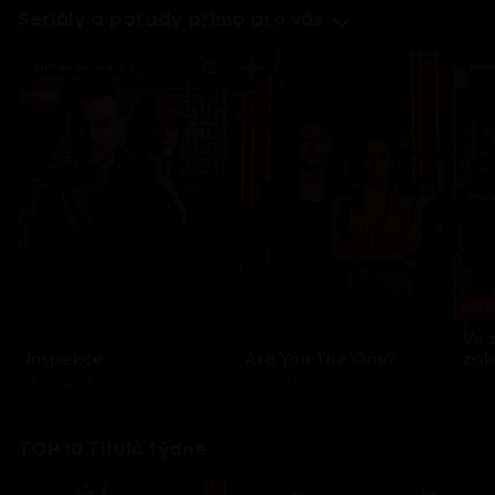
Seriály a pořady přímo pro vás
Každo
Ve 
Inspekce
Are You The One?
zák
8 epizod
32 epizod
3 e
TOP 10 Titulů týdne