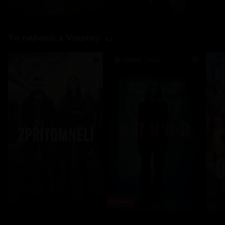
To nejlepší z Viaplay
Novinka