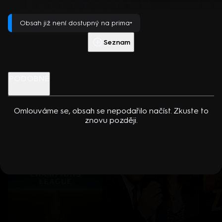
dcerou… Americko-kanadský kriminální seriál (2024). Hrají K.
Režie J.H. Bartlettová
Přehrát s PREMIUM
Kreuková, R. Sutherland, A. Douglas, M. Loweová, S.
Obsah již není dostupný na prima+
Spracklinová a další
Více info
Přehrát ukázku
Seznam
Nenechte si ujít
PODOBNÉ
Omlouváme se, obsah se nepodařilo načíst. Zkuste to
znovu později.