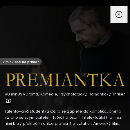
App
Seriály
Filmy
Děti
Zprávy
Novinky
Živě
TV pro
prima+
V minulosti na prima+
Premiantka
90 min
USA
Drama
,
Komedie
,
Psychologický
,
Romantický
,
Thriller
Detektiv Karl Alberg přijíždí do přímořského městečka Gibsons,
aby zde převzal vedení místní policie a začal nový život po
Talentovaná studentka Cairo se zaplete do komplikovaného
bolestivém rozvodu. Společně se svým týmem odhaluje temná
vztahu se svým učitelem tvůrčího psaní. Intelektuální hra mezi
tajemství, která narušují poklidnou atmosféru komunity a
8 epizod
nimi brzy překročí hranice profesního vztahu… Americký film
současně se snaží zvládnout komplikovaný vztah s dospívající
(2024). Hrají J. Ortega, M. Freeman, B. Salahuddin a další.