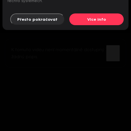
těchto systémech.
Přesto pokračovat
Více info
K tomuto videu není momentálně dostupný
žádný popis.