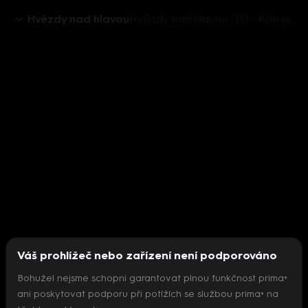
Hvězdy nad hlavou
Hvězdy nad hlavou (13) - Kde je Tuček?
Váš prohlížeč nebo zařízení není podporováno
Bohužel nejsme schopni garantovat plnou funkčnost prima+
ani poskytovat podporu při potížích se službou prima+ na
Nepodařilo se inicializovat přehrávač