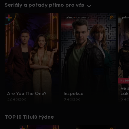
Seriály a pořady přímo pro vás
Každo
Ve 
Are You The One?
Inspekce
zák
32 epizod
8 epizod
3 e
TOP 10 Titulů týdne