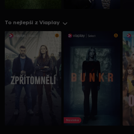
To nejlepší z Viaplay
Novinka