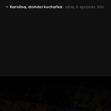
Karolína, domácí kuchařka
1. série, 6. epizoda: Vůně podzimu