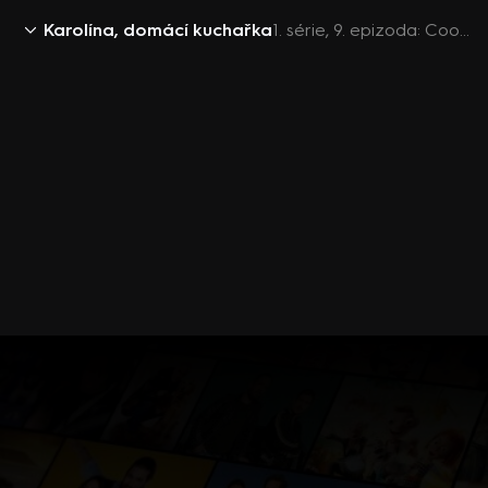
Karolína, domácí kuchařka
1. série, 9. epizoda: Cool kuchyně