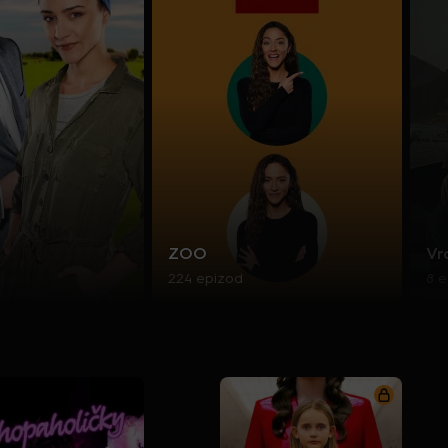
ZOO
Vr
224 epizod
8 