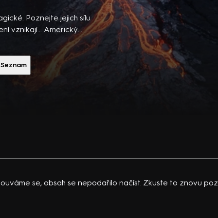
ibsons,
 po
gické. Poznejte jejich sílu
 temná
ení vznikají… Americký
vající
 K.
Seznam
acklinová
ouváme se, obsah se nepodařilo načíst. Zkuste to znovu pozd