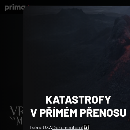
prima+
Seriály
Filmy
Děti
Zprávy
N
Katastrofy v přímém přeno
1 série
USA
Dokumentární