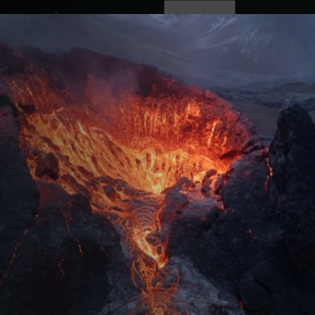
ovinky
Živě
TV program
Operátoři
su