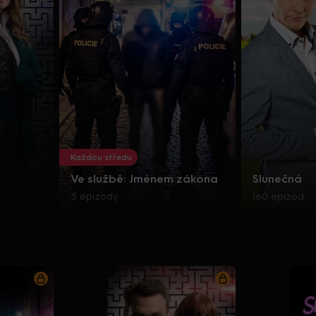
Každou středu
Ve službě: Jménem zákona
Slunečná
3 epizody
160 epizod