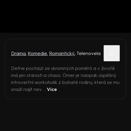
Drama
,
Komedie
,
Romantický
,
Telenovela
Defne pochází ze skromných poměrů a v životě
má jen starosti a chaos. Ömer je naopak úspěšný
introvertní workoholik z bohaté rodiny, která se mu
snaží najít nev ...
Více