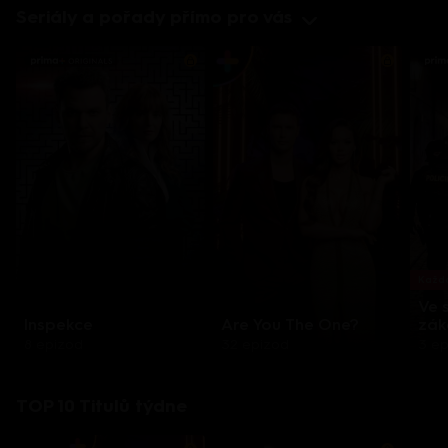
Seriály a pořady přímo pro vás
Každo
Ve 
Inspekce
Are You The One?
zák
8 epizod
32 epizod
3 e
TOP 10 Titulů týdne