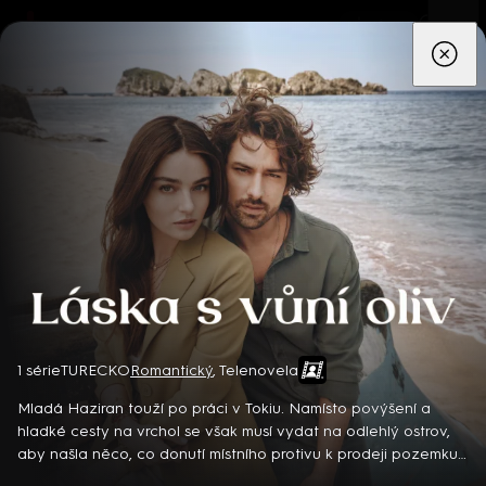
App
Seriály
Filmy
Děti
Zprávy
Novinky
Živě
TV pro
prima+
Láska s vůní oliv
1 série
TURECKO
Romantický
,
Telenovela
Detektiv Karl Alberg přijíždí do přímořského městečka Gibsons,
aby zde převzal vedení místní policie a začal nový život po
Mladá Haziran touží po práci v Tokiu. Namísto povýšení a
bolestivém rozvodu. Společně se svým týmem odhaluje temná
hladké cesty na vrchol se však musí vydat na odlehlý ostrov,
tajemství, která narušují poklidnou atmosféru komunity a
aby našla něco, co donutí místního protivu k prodeji pozemku,
8 epizod
současně se snaží zvládnout komplikovaný vztah s dospívající
na kterém má stát nový hotel. Návštěva ostrova se ale