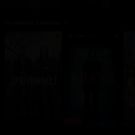
To nejlepší z Viaplay
Novinka