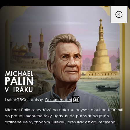
App
Seriály
Filmy
Děti
Zprávy
Novinky
Živě
TV pro
prima+
Michael Palin v Iráku
1 série
GB
Cestopisný
,
Dokumentární
Detektiv Karl Alberg přijíždí do přímořského městečka Gibsons,
aby zde převzal vedení místní policie a začal nový život po
Michael Palin se vydává na epickou odyseu dlouhou 1000 mil
bolestivém rozvodu. Společně se svým týmem odhaluje temná
po proudu mohutné řeky Tigris. Bude putovat od jejího
tajemství, která narušují poklidnou atmosféru komunity a
pramene ve východním Turecku, přes Irák až do Perského
8 epizod
současně se snaží zvládnout komplikovaný vztah s dospívající
zálivu… Britský dokumentární seriál (2022)