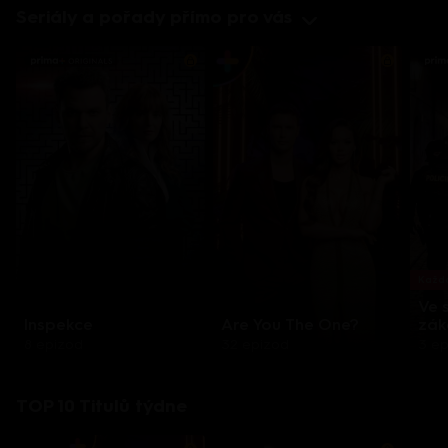
Seriály a pořady přímo pro vás
Každo
Ve 
Inspekce
Are You The One?
zák
8 epizod
32 epizod
3 e
TOP 10 Titulů týdne