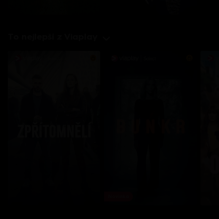
To nejlepší z Viaplay
Novinka