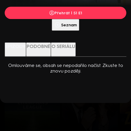
dcerou… Americko-kanadský kriminální seriál (2024). Hrají K.
Přehrát s PREMIUM
Kreuková, R. Sutherland, A. Douglas, M. Loweová, S.
Přehrát | S1 E1
Spracklinová a další
Více info
Přehrát ukázku
Seznam
Nenechte si ujít
EPIZODY
PODOBNÉ
O SERIÁLU
Omlouváme se, obsah se nepodařilo načíst. Zkuste to
znovu později.