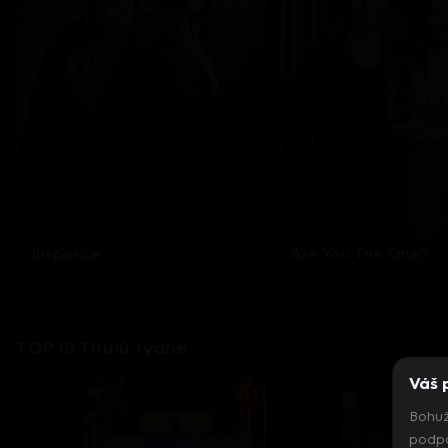
Inspekce
Are You The One?
8 epizod
32 epizod
TOP 10 Titulů týdne
Váš 
Bohuž
podpo