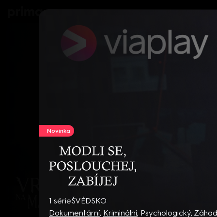
prima+
Seriály
Filmy
Děti
Zprávy
N
Novinka
Modli se, poslouchej, zabíjej
1 série
ŠVÉDSKO
Dokumentární
,
Kriminální
,
Psychologický
,
Záhady