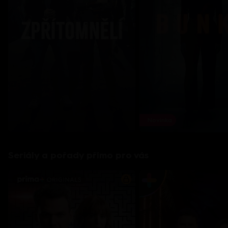
Novinka
Seriály a pořady přímo pro vás