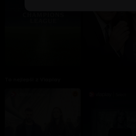
To nejlepší z Viaplay