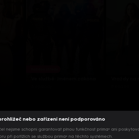
Každou středu
Ve službě: Jménem zákona
Vraždy na
3 epizody
8 epizod
prohlížeč nebo zařízení není podporováno
el nejsme schopni garantovat plnou funkčnost prima+ ani poskytov
ru při potížích se službou prima+ na těchto systémech.