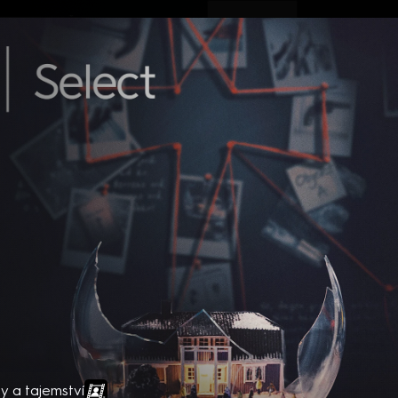
ovinky
Živě
TV program
Operátoři
 a tajemství