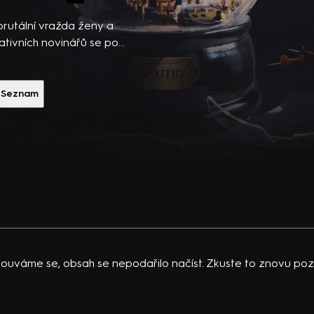
ibsons,
 po
brutální vražda ženy a
 temná
ativních novinářů se po
losti a zjistila, co se
vající
riál (2021)
 K.
Seznam
acklinová
ouváme se, obsah se nepodařilo načíst. Zkuste to znovu pozd