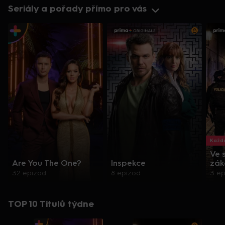
Seriály a pořady přímo pro vás
Každo
Ve 
Are You The One?
Inspekce
zák
32 epizod
8 epizod
3 e
TOP 10 Titulů týdne