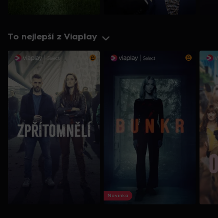
To nejlepší z Viaplay
Novinka