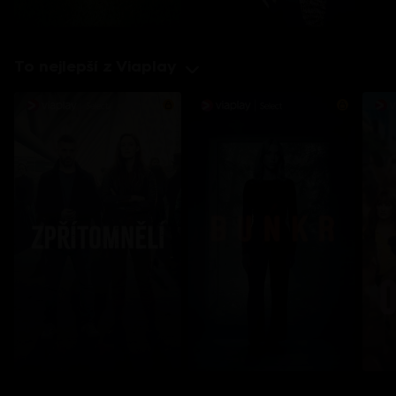
To nejlepší z Viaplay