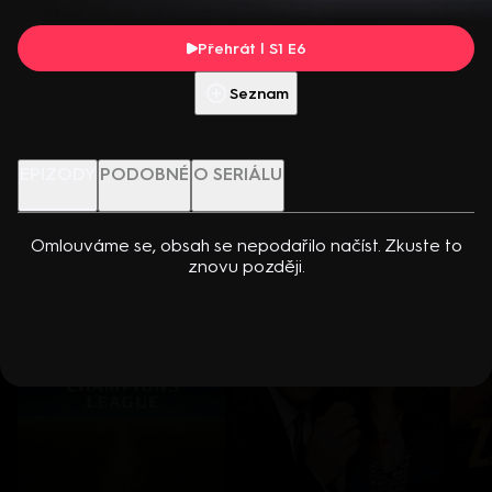
dcerou… Americko-kanadský kriminální seriál (2024). Hrají K.
Přehrát s PREMIUM
Kreuková, R. Sutherland, A. Douglas, M. Loweová, S.
Přehrát | S1 E6
Spracklinová a další
Více info
Přehrát ukázku
Seznam
Nenechte si ujít
EPIZODY
PODOBNÉ
O SERIÁLU
Omlouváme se, obsah se nepodařilo načíst. Zkuste to
znovu později.