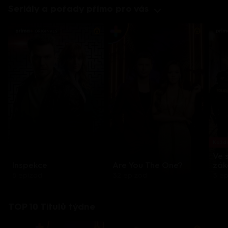
Seriály a pořady přímo pro vás
Každo
Ve 
Inspekce
Are You The One?
zák
8 epizod
32 epizod
3 e
TOP 10 Titulů týdne