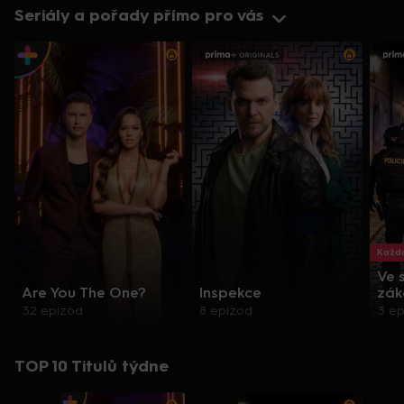
Seriály a pořady přímo pro vás
Každo
Ve 
Are You The One?
Inspekce
zák
32 epizod
8 epizod
3 e
TOP 10 Titulů týdne