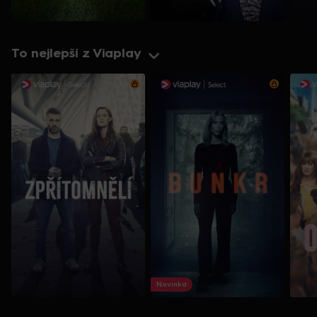
To nejlepší z Viaplay
Novinka