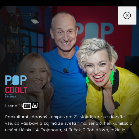
App
Seriály
Filmy
Děti
Zprávy
Novinky
Živě
TV pro
prima+
POP COOLT Powered by Kinobox
1 série
ČR
PP
Detektiv Karl Alberg přijíždí do přímořského městečka Gibsons,
aby zde převzal vedení místní policie a začal nový život po
Popkulturní zábavný kompas pro 21. století, kde se dozvíte
bolestivém rozvodu. Společně se svým týmem odhaluje temná
vše, co vás baví a zajímá ze světa filmů, seriálů, her, komiksů a
tajemství, která narušují poklidnou atmosféru komunity a
umění. Účinkují A. Trojanová, M. Tuček, T. Tobiášová, režie M.
8 epizod
současně se snaží zvládnout komplikovaný vztah s dospívající
Putna.