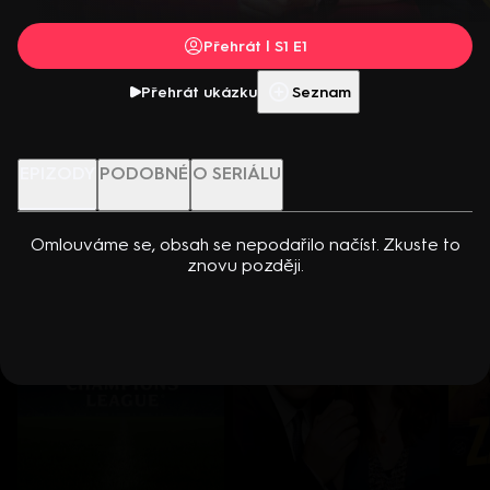
dcerou… Americko-kanadský kriminální seriál (2024). Hrají K.
Přehrát s PREMIUM
Kreuková, R. Sutherland, A. Douglas, M. Loweová, S.
Přehrát | S1 E1
Spracklinová a další
Více info
Přehrát ukázku
Přehrát ukázku
Seznam
Nenechte si ujít
EPIZODY
PODOBNÉ
O SERIÁLU
Omlouváme se, obsah se nepodařilo načíst. Zkuste to
znovu později.