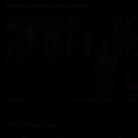
Seriály a pořady přímo pro vás
Každo
Ve 
Inspekce
Are You The One?
zák
8 epizod
32 epizod
3 e
TOP 10 Titulů týdne