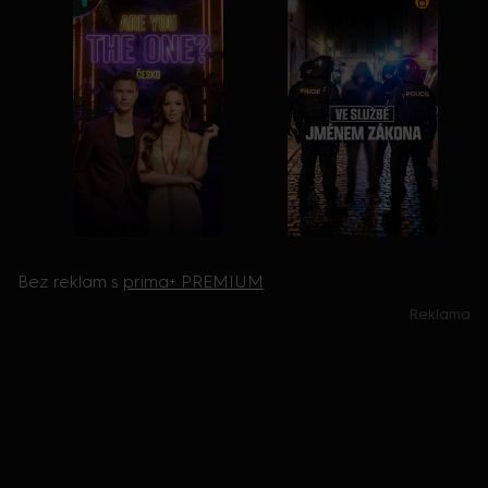
Melanie Griffith nebo Jodie Foster. Má dvě děti. |87853|gallery
--&gt; Skečbar
Bez reklam s
prima+ PREMIUM
Reklama