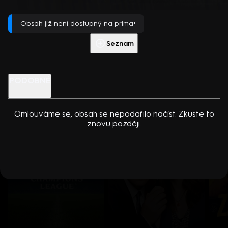
dcerou… Americko-kanadský kriminální seriál (2024). Hrají K.
Přehrát s PREMIUM
Kreuková, R. Sutherland, A. Douglas, M. Loweová, S.
Obsah již není dostupný na prima+
Spracklinová a další
Více info
Přehrát ukázku
Seznam
Nenechte si ujít
PODOBNÉ
Omlouváme se, obsah se nepodařilo načíst. Zkuste to
znovu později.