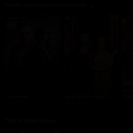
Seriály a pořady přímo pro vás
Každo
Ve 
Inspekce
Are You The One?
zák
8 epizod
32 epizod
3 e
TOP 10 Titulů týdne