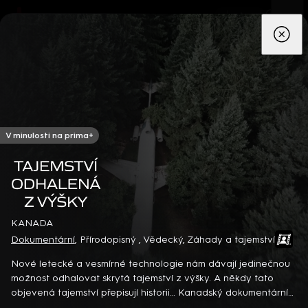
App
Seriály
Filmy
Děti
Zprávy
Novinky
Živě
TV pro
prima+
V minulosti na prima+
Tajemství odhalená z výšky
KANADA
Dokumentární
,
Přírodopisný
,
Vědecký
,
Záhady a tajemství
Detektiv Karl Alberg přijíždí do přímořského městečka Gibsons,
aby zde převzal vedení místní policie a začal nový život po
Nové letecké a vesmírné technologie nám dávají jedinečnou
bolestivém rozvodu. Společně se svým týmem odhaluje temná
možnost odhalovat skrytá tajemství z výšky. A někdy tato
tajemství, která narušují poklidnou atmosféru komunity a
8 epizod
objevená tajemství přepisují historii… Kanadský dokumentární
současně se snaží zvládnout komplikovaný vztah s dospívající
seriál (2021)