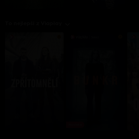
To nejlepší z Viaplay
Novinka