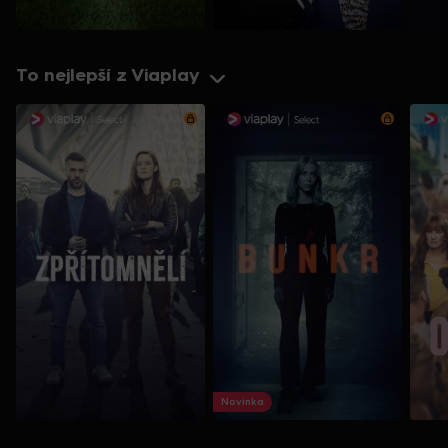
To nejlepší z Viaplay
Novinka