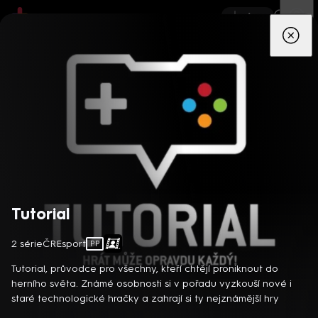
App
Seriály
Filmy
Děti
Zprávy
Novinky
Živě
TV pro
prima+
Tutorial
2 série
ČR
Esport
PP
Detektiv Karl Alberg přijíždí do přímořského městečka Gibsons,
aby zde převzal vedení místní policie a začal nový život po
Tutorial, průvodce pro všechny, kteří chtějí proniknout do
bolestivém rozvodu. Společně se svým týmem odhaluje temná
herního světa. Známé osobnosti si v pořadu vyzkouší nové i
tajemství, která narušují poklidnou atmosféru komunity a
staré technologické hračky a zahrají si ty nejznámější hry
8 epizod
současně se snaží zvládnout komplikovaný vztah s dospívající