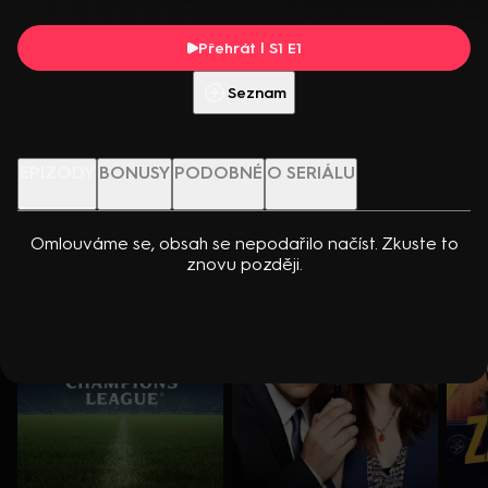
dcerou… Americko-kanadský kriminální seriál (2024). Hrají K.
Přehrát s PREMIUM
Kreuková, R. Sutherland, A. Douglas, M. Loweová, S.
Přehrát | S1 E1
Spracklinová a další
Více info
Přehrát ukázku
Seznam
Nenechte si ujít
EPIZODY
BONUSY
PODOBNÉ
O SERIÁLU
Omlouváme se, obsah se nepodařilo načíst. Zkuste to
znovu později.