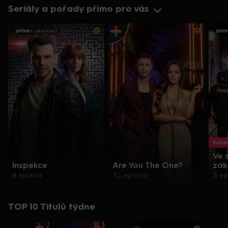
Seriály a pořady přímo pro vás
Každo
Ve 
Inspekce
Are You The One?
zák
8 epizod
32 epizod
3 e
TOP 10 Titulů týdne