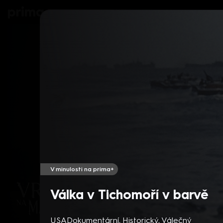
prima+
Seriály
Filmy
Děti
Zprávy
N
V minulosti na prima+
Válka v Tichomoří v barvě
USA
Dokumentární
,
Historický
,
Válečný