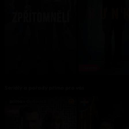
Novinka
Seriály a pořady přímo pro vás