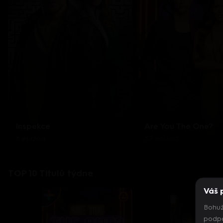
Inspekce
Are You The One?
8 epizod
32 epizod
TOP 10 Titulů týdne
Váš 
Bohuž
podpo