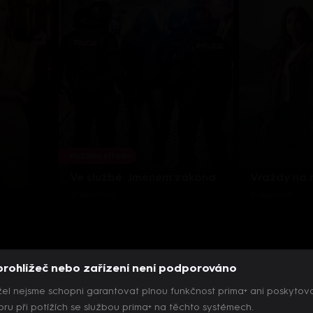
Každou středu
Ve službě: Jménem zákona
Vraždy na
3 epizody
8 epizod
prohlížeč nebo zařízení není podporováno
el nejsme schopni garantovat plnou funkčnost prima+ ani poskytov
ru při potížích se službou prima+ na těchto systémech.