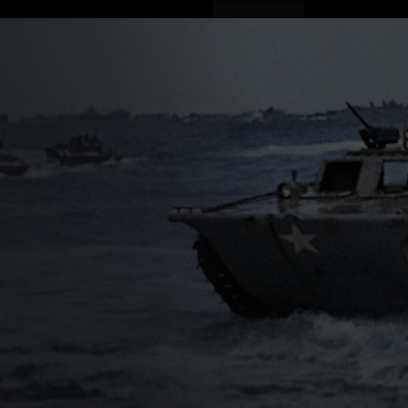
ovinky
Živě
TV program
Operátoři