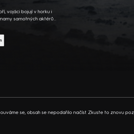
ibsons,
 po
 vojáci bojují v horku i
 temná
áznamy samotných aktérů
mství… Americký
vající
 K.
m
acklinová
ouváme se, obsah se nepodařilo načíst. Zkuste to znovu pozd