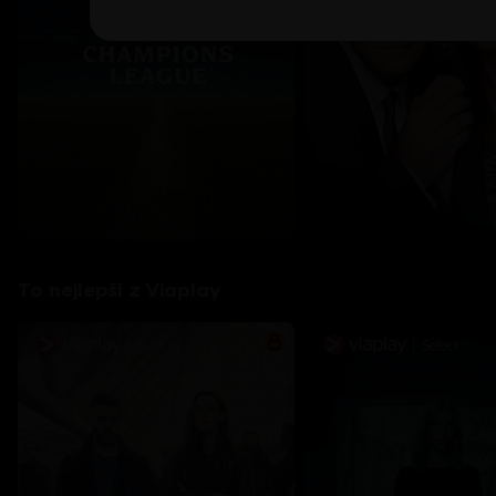
To nejlepší z Viaplay