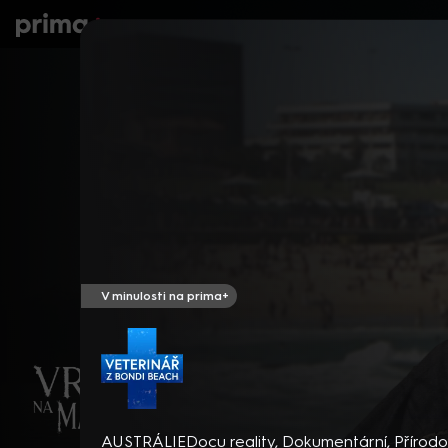
prima+
Seriály
Filmy
Děti
Zprávy
N
V minulosti na prima+
Veterinář z Bondi Beach
AUSTRÁLIE
Docu reality
,
Dokumentární
,
Přírodo