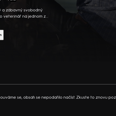
ibsons,
 po
edný a zábavný svobodný
 temná
ko veterinář na jednom z
uhé řadě dokumentárního
vající
a slunné předměstí
 K.
ejný kluk z venkova, bydlí
m
acklinová
 zůstává otevřená
ť už jde o psa s
y mohou znamenat rozdíl
0.
ouváme se, obsah se nepodařilo načíst. Zkuste to znovu pozd