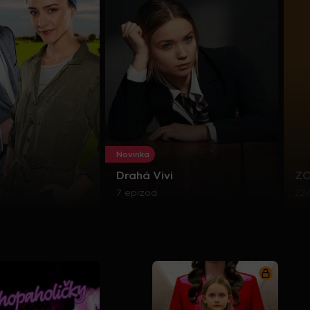
Novinka
Drahá Vivi
Z
7 epizod
22