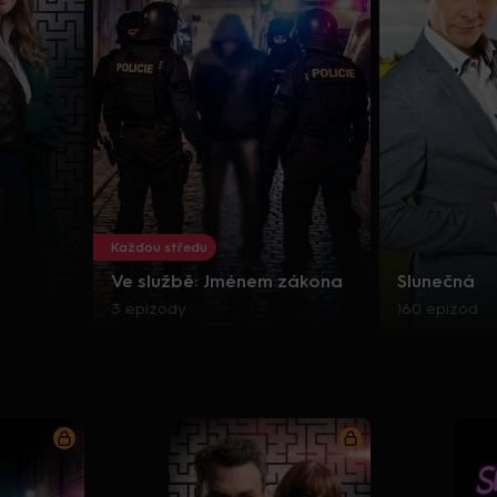
Každou středu
Ve službě: Jménem zákona
Slunečná
3 epizody
160 epizod