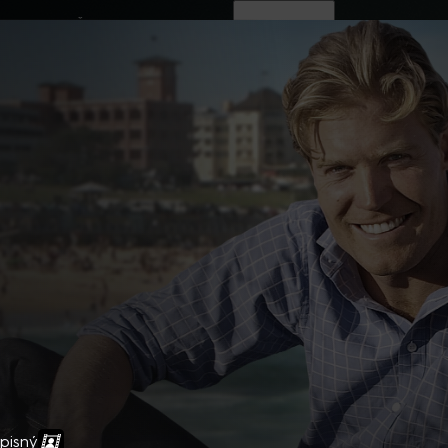
ovinky
Živě
TV program
Operátoři
pisný