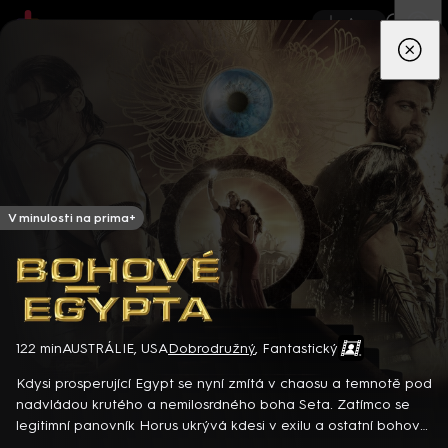
App
Seriály
Filmy
Děti
Zprávy
Novinky
Živě
TV pro
prima+
V minulosti na prima+
Bohové Egypta
122 min
AUSTRÁLIE, USA
Dobrodružný
,
Fantastický
Detektiv Karl Alberg přijíždí do přímořského městečka Gibsons,
aby zde převzal vedení místní policie a začal nový život po
Kdysi prosperující Egypt se nyní zmítá v chaosu a temnotě pod
bolestivém rozvodu. Společně se svým týmem odhaluje temná
nadvládou krutého a nemilosrdného boha Seta. Zatímco se
tajemství, která narušují poklidnou atmosféru komunity a
8 epizod
legitimní panovník Horus ukrývá kdesi v exilu a ostatní bohové
současně se snaží zvládnout komplikovaný vztah s dospívající
prokazují ze strachu novému vládci poslušnost, rozhodnou se