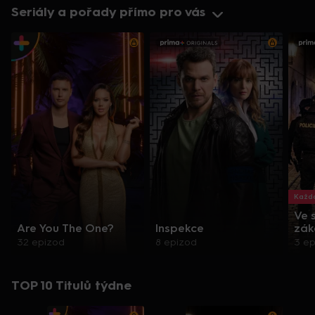
Seriály a pořady přímo pro vás
Každo
Ve 
Are You The One?
Inspekce
zák
32 epizod
8 epizod
3 e
TOP 10 Titulů týdne