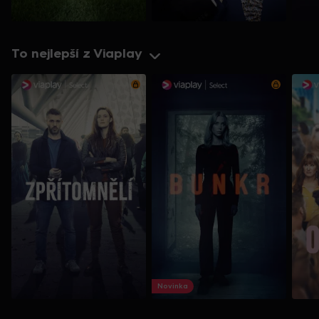
To nejlepší z Viaplay
Novinka