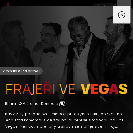
App
Seriály
Filmy
Děti
Zprávy
Novinky
Živě
TV pro
prima+
V minulosti na prima+
Frajeři ve Vegas
101 min
USA
Drama
,
Komedie
Detektiv Karl Alberg přijíždí do přímořského městečka Gibsons,
aby zde převzal vedení místní policie a začal nový život po
Když Billy požádá svoji mladou přítelkyni o ruku, pozvou ho
bolestivém rozvodu. Společně se svým týmem odhaluje temná
jeho staří kamarádi z dětství na loučení se svobodou do Las
tajemství, která narušují poklidnou atmosféru komunity a
8 epizod
Vegas. Nemoci, staré rány a strach ze stáří je sice limitují,
současně se snaží zvládnout komplikovaný vztah s dospívající
přesto to však ještě pořád dokážou roztočit… Americká