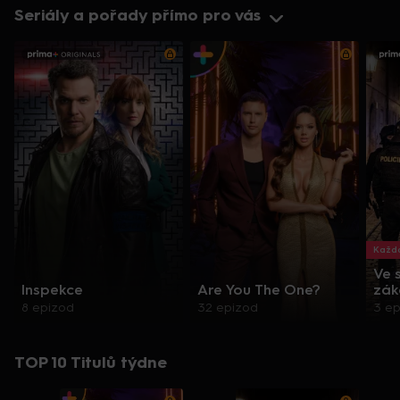
Seriály a pořady přímo pro vás
Každo
Ve 
Inspekce
Are You The One?
zák
8 epizod
32 epizod
3 e
TOP 10 Titulů týdne