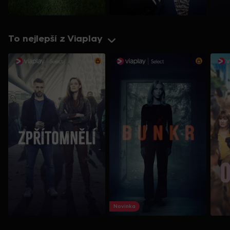
To nejlepší z Viaplay
Novinka