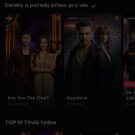
Seriály a pořady přímo pro vás
Každo
Ve 
Are You The One?
Inspekce
zák
32 epizod
8 epizod
3 e
TOP 10 Titulů týdne