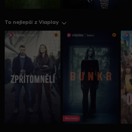
To nejlepší z Viaplay
Novinka