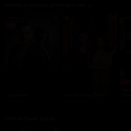
Seriály a pořady přímo pro vás
Každo
Ve 
Inspekce
Are You The One?
zák
8 epizod
32 epizod
3 e
TOP 10 Titulů týdne