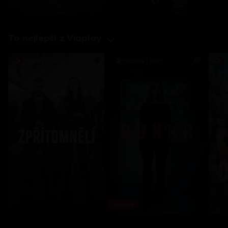
To nejlepší z Viaplay
Novinka