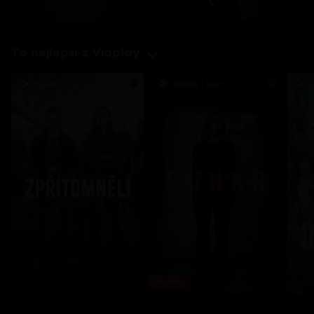
To nejlepší z Viaplay
Novinka