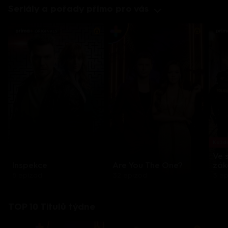
Seriály a pořady přímo pro vás
Každo
Ve 
Inspekce
Are You The One?
zák
8 epizod
32 epizod
3 e
TOP 10 Titulů týdne