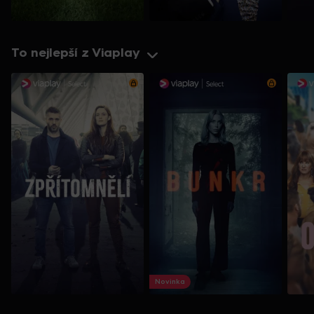
To nejlepší z Viaplay
Novinka