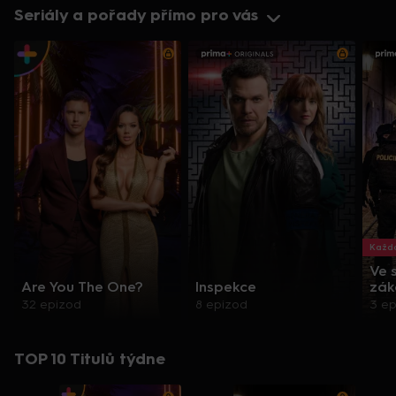
Seriály a pořady přímo pro vás
Každo
Ve 
Are You The One?
Inspekce
zák
32 epizod
8 epizod
3 e
TOP 10 Titulů týdne