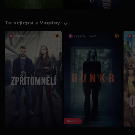
To nejlepší z Viaplay
Novinka