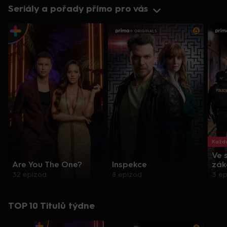
Seriály a pořady přímo pro vás
Každo
Ve 
Are You The One?
Inspekce
zák
32 epizod
8 epizod
3 e
TOP 10 Titulů týdne