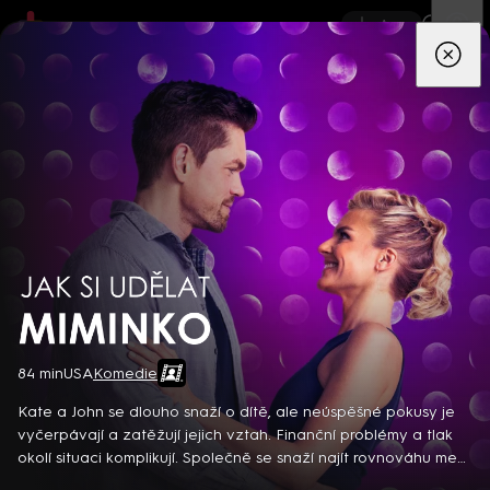
App
Seriály
Filmy
Děti
Zprávy
Novinky
Živě
TV pro
prima+
Jak si udělat miminko
84 min
USA
Komedie
Detektiv Karl Alberg přijíždí do přímořského městečka Gibsons,
aby zde převzal vedení místní policie a začal nový život po
Kate a John se dlouho snaží o dítě, ale neúspěšné pokusy je
bolestivém rozvodu. Společně se svým týmem odhaluje temná
vyčerpávají a zatěžují jejich vztah. Finanční problémy a tlak
tajemství, která narušují poklidnou atmosféru komunity a
okolí situaci komplikují. Společně se snaží najít rovnováhu mezi
8 epizod
současně se snaží zvládnout komplikovaný vztah s dospívající
snahou o potomka a budováním společné budoucnosti...