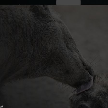
ovinky
Živě
TV program
Operátoři
ký