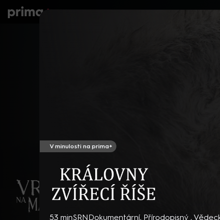
prima+
Seriály
Filmy
Děti
Zprávy
N
V minulosti na prima+
Královny zvířecí říše
53 min
SRN
Dokumentární
,
Přírodopisný
,
Vědec