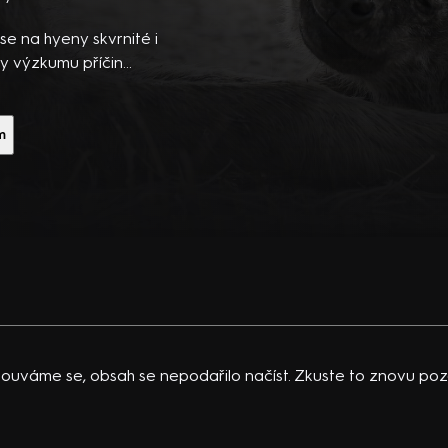
ibsons,
 po
 na hyeny skvrnité i
 temná
y výzkumu příčin
ě zvířat jsou však i
vající
, ale autoritou…
 K.
m
acklinová
ouváme se, obsah se nepodařilo načíst. Zkuste to znovu pozd