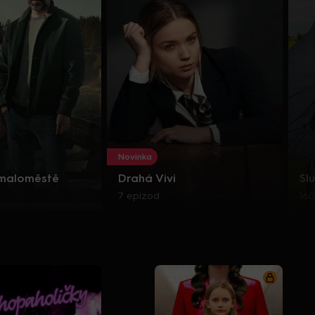
Novinka
 maloměstě
Drahá Vivi
Sl
7 epizod
160