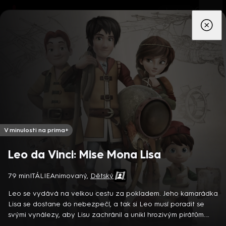
App
Seriály
Filmy
Děti
Zprávy
Novinky
Živě
TV pro
prima+
V minulosti na prima+
Leo da Vinci: Mise Mona Lisa
79 min
ITÁLIE
Animovaný
,
Dětský
Detektiv Karl Alberg přijíždí do přímořského městečka Gibsons,
aby zde převzal vedení místní policie a začal nový život po
Leo se vydává na velkou cestu za pokladem. Jeho kamarádka
bolestivém rozvodu. Společně se svým týmem odhaluje temná
Lisa se dostane do nebezpečí, a tak si Leo musí poradit se
tajemství, která narušují poklidnou atmosféru komunity a
8 epizod
svými vynálezy, aby Lisu zachránil a unikl hrozivým pirátům.
současně se snaží zvládnout komplikovaný vztah s dospívající
Italský animovaný film (2018). Režie S. Manfio