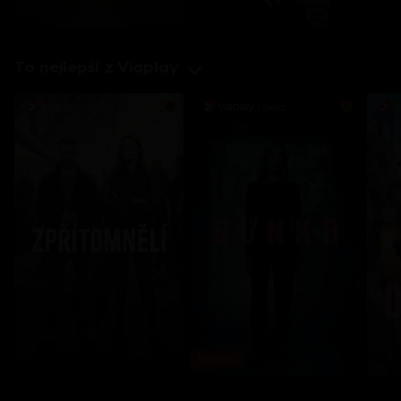
To nejlepší z Viaplay
Novinka