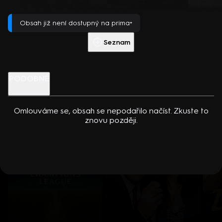
dcerou… Americko-kanadský kriminální seriál (2024). Hrají K.
Přehrát s PREMIUM
Kreuková, R. Sutherland, A. Douglas, M. Loweová, S.
Obsah již není dostupný na prima+
Spracklinová a další
Více info
Přehrát ukázku
Seznam
Nenechte si ujít
PODOBNÉ
Omlouváme se, obsah se nepodařilo načíst. Zkuste to
znovu později.