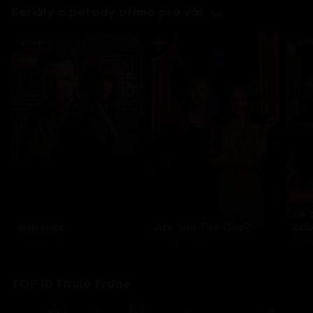
Seriály a pořady přímo pro vás
Každo
Ve 
Inspekce
Are You The One?
zák
8 epizod
32 epizod
3 e
TOP 10 Titulů týdne