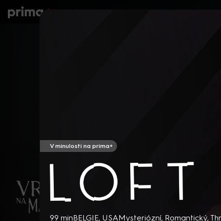
prima+
Seriály
Filmy
Děti
Zprávy
N
V minulosti na prima+
Loft
99 min
BELGIE, USA
Mysteriózní
,
Romantický
,
Thr