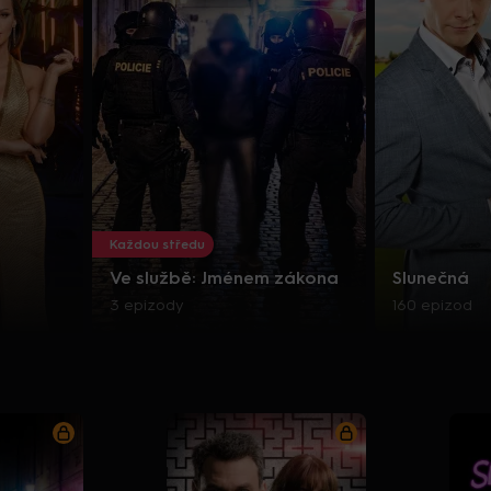
Každou středu
Ve službě: Jménem zákona
Slunečná
3 epizody
160 epizod