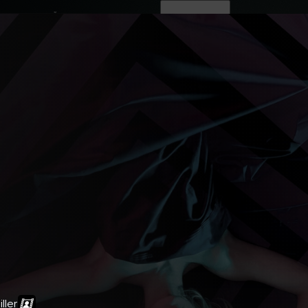
ovinky
Živě
TV program
Operátoři
iller