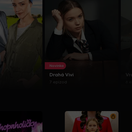
Novinka
Drahá Vivi
Vr
7 epizod
8 