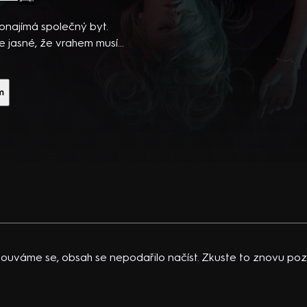
ibsons,
 po
onajímá společný byt.
 temná
e jasné, že vrahem musí
hriller (2014). Hrají K.
vající
 Schoenaerts a další. Režie
 K.
m
acklinová
ouváme se, obsah se nepodařilo načíst. Zkuste to znovu pozd