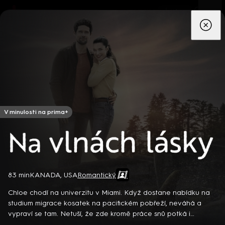
App
Seriály
Filmy
Děti
Zprávy
Novinky
Živě
TV pro
prima+
V minulosti na prima+
Na vlnách lásky
83 min
KANADA, USA
Romantický
Detektiv Karl Alberg přijíždí do přímořského městečka Gibsons,
aby zde převzal vedení místní policie a začal nový život po
Chloe chodí na univerzitu v Miami. Když dostane nabídku na
bolestivém rozvodu. Společně se svým týmem odhaluje temná
studium migrace kosatek na pacifickém pobřeží, neváhá a
tajemství, která narušují poklidnou atmosféru komunity a
8 epizod
vypraví se tam. Netuší, že zde kromě práce snů potká i
současně se snaží zvládnout komplikovaný vztah s dospívající
osudovou lásku… Kanadský romantický film (2022). Hrají R.