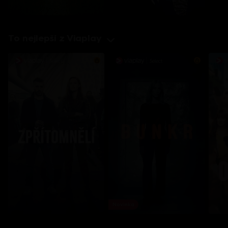
To nejlepší z Viaplay
Novinka