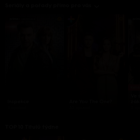
Seriály a pořady přímo pro vás
Každo
Ve 
Inspekce
Are You The One?
zák
8 epizod
32 epizod
3 e
TOP 10 Titulů týdne