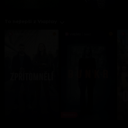
To nejlepší z Viaplay
Novinka