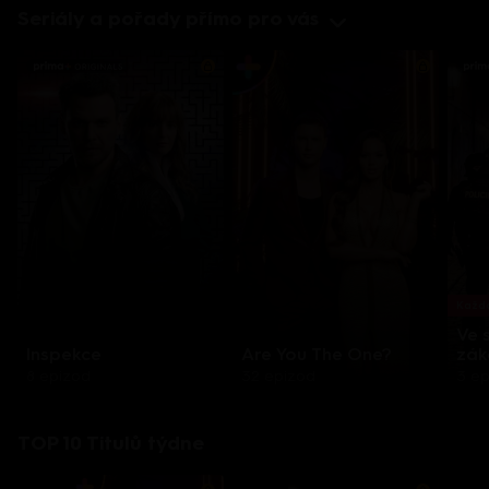
Seriály a pořady přímo pro vás
Každo
Ve 
Inspekce
Are You The One?
zák
8 epizod
32 epizod
3 e
TOP 10 Titulů týdne