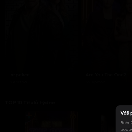
Inspekce
Are You The One?
8 epizod
32 epizod
TOP 10 Titulů týdne
Váš 
Bohuž
podpo