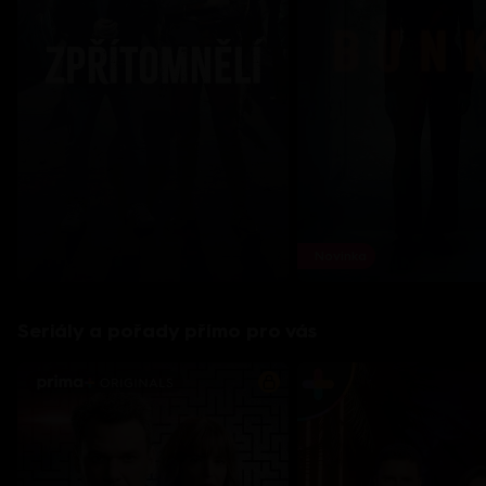
Novinka
Seriály a pořady přímo pro vás