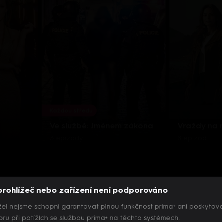
Každou středu
Ve službě: Jménem zákona
Vraždy na
3 epizody
8 epizod
prohlížeč nebo zařízení není podporováno
el nejsme schopni garantovat plnou funkčnost prima+ ani poskytov
ru při potížích se službou prima+ na těchto systémech.