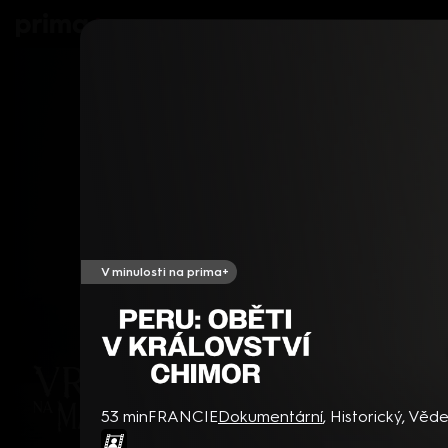
prima+
Seriály
Filmy
Děti
Zprávy
N
V minulosti na prima+
Peru: Oběti v království Chi
53 min
FRANCIE
Dokumentární
,
Historický
,
Věde