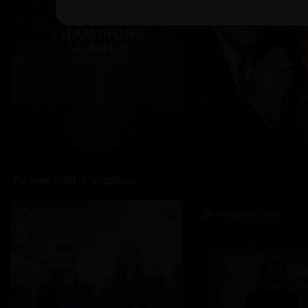
To nejlepší z Viaplay