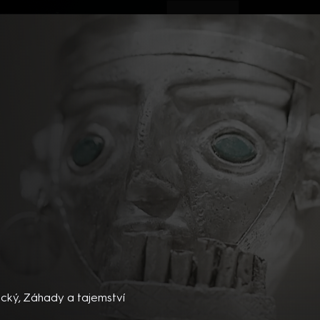
ovinky
Živě
TV program
Operátoři
mor
cký
,
Záhady a tajemství