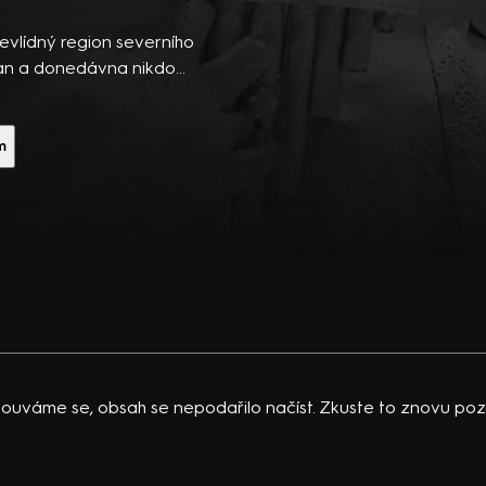
ibsons,
 po
evlídný region severního
 temná
Chan a donedávna nikdo
 hromadných obětí…
vající
 K.
m
acklinová
ouváme se, obsah se nepodařilo načíst. Zkuste to znovu pozd