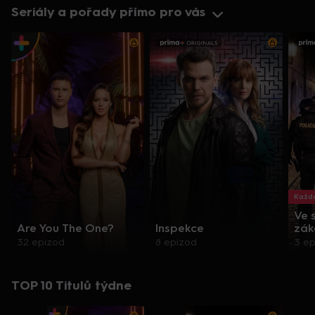
Seriály a pořady přímo pro vás
Každo
Ve 
Are You The One?
Inspekce
zák
32 epizod
8 epizod
3 e
TOP 10 Titulů týdne