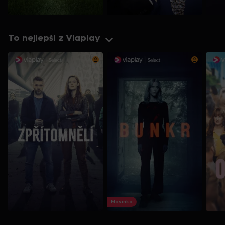
To nejlepší z Viaplay
Novinka